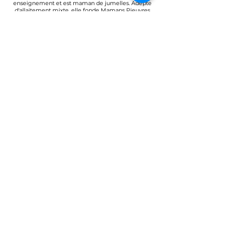
enseignement et est maman de jumelles. Adepte
d'allaitement mixte, elle fonde Mamans Pieuvres
en 2020 et devient la directrice générale d'une
équipe de collaboratrices multidisciplinaires.