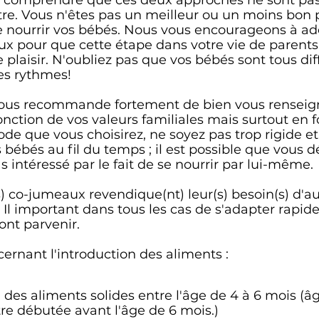
de comprendre que ces deux approches ne sont pas
re. Vous n'êtes pas un meilleur ou un moins bon 
de nourrir vos bébés. Nous vous encourageons à ad
 pour que cette étape dans votre vie de parents 
e plaisir. N'oubliez pas que vos bébés sont tous dif
s rythmes!
e vous recommande fortement de bien vous renseig
nction de vos valeurs familiales mais surtout en f
 que vous choisirez, ne soyez pas trop rigide et s
s bébés au fil du temps ; il est possible que vous
 intéressé par le fait de se nourrir par lui-même.
r(s) co-jumeaux revendique(nt) leur(s) besoin(s) d
 Il important dans tous les cas de s'adapter rapid
ont parvenir.
cernant l'introduction des aliments :
 des aliments solides entre l'âge de 4 à 6 mois (âg
re débutée avant l'âge de 6 mois.)