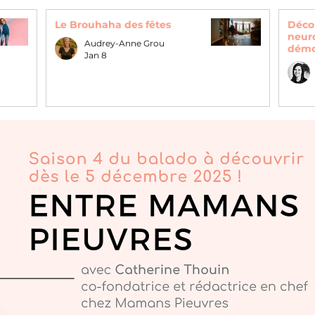
Le Brouhaha des fêtes
Déco
neur
Audrey-Anne Grou
démo
Jan 8
déve