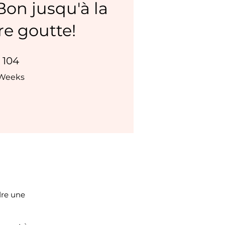
Bon jusqu'à la
re goutte!
04 Weeks
104
Weeks
dre une