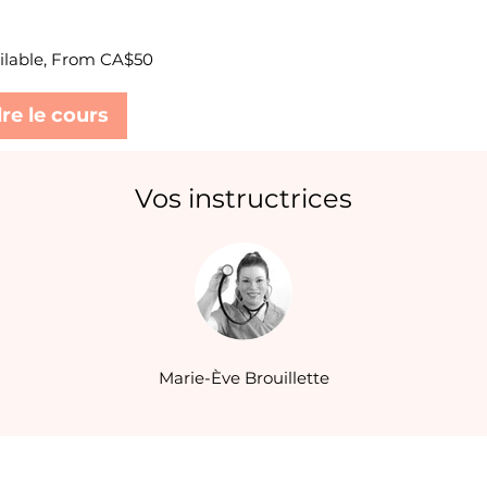
ailable, From CA$50
re le cours
Vos instructrices
Marie-Ève Brouillette