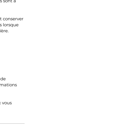
s sont à
t conserver
ls lorsque
ière.
 de
rmations
x vous