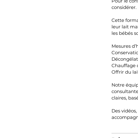
Pour le cons
considérer. 
Cette forma
leur lait m
les bébés so
Mesures d’
Conservatio
Décongélati
Chauffage d
Offrir du l
Notre équip
consultante
claires, bas
Des vidéos,
accompagner