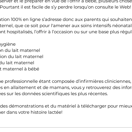
erver et le préparer en vue de l’offrir à bébé, plusieurs chose
Pourtant il est facile de s’y perdre lorsqu’on consulte le Web!
tion 100% en ligne s’adresse donc aux parents qui souhaiten
aternel, que ce soit pour l'amener aux soins intensifs néonata
nt hospitalisés, l’offrir à l’occasion ou sur une base plus régul
hygiène
n du lait maternel
on du lait maternel
u lait maternel
ait maternel à bébé
e professionnelle étant composée d’infirmières cliniciennes,
s en allaitement et de mamans, vous y retrouverez des info
ées sur les données scientifiques les plus récentes.
 des démonstrations et du matériel à télécharger pour mieu
 dans votre histoire lactée!