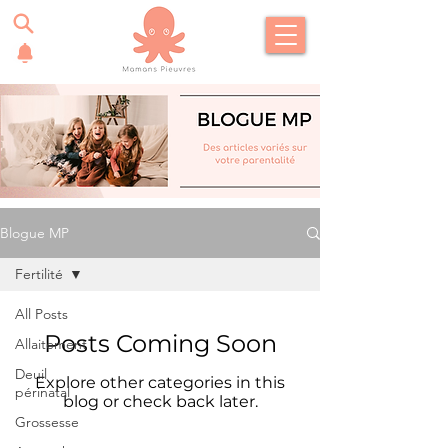
Blogue MP
Fertilité
All Posts
Posts Coming Soon
Allaitement
Deuil
Explore other categories in this
périnatal
blog or check back later.
Grossesse