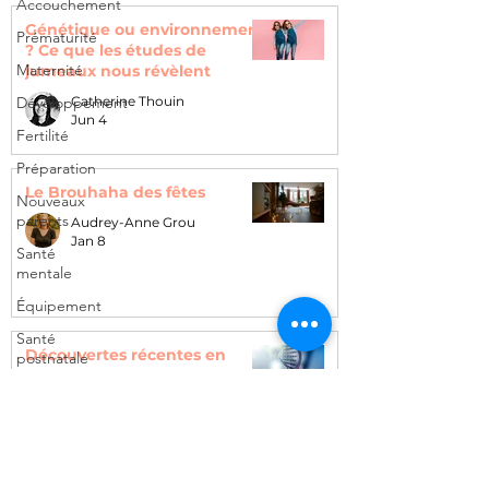
Accouchement
Génétique ou environnement
Prématurité
? Ce que les études de
Maternité
jumeaux nous révèlent
Développement
Catherine Thouin
Jun 4
Fertilité
Préparation
Le Brouhaha des fêtes
Nouveaux
parents
Audrey-Anne Grou
Jan 8
Santé
mentale
Équipement
Santé
Découvertes récentes en
postnatale
neurosciences, démographie
Activités
et développement
Vie de
Catherine Thouin
couple
Dec 11, 2025
Parentalité